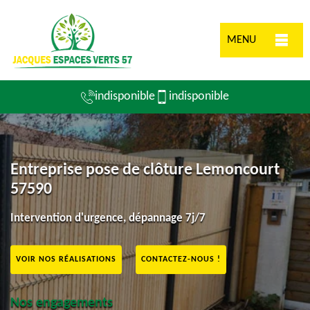
MENU
indisponible
indisponible
Entreprise pose de clôture Lemoncourt
57590
Intervention d'urgence, dépannage 7j/7
VOIR NOS RÉALISATIONS
CONTACTEZ-NOUS !
Nos engagements