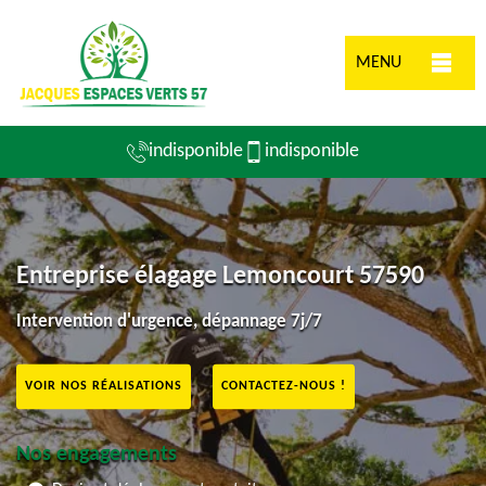
MENU
indisponible
indisponible
Entreprise élagage Lemoncourt 57590
Intervention d'urgence, dépannage 7j/7
VOIR NOS RÉALISATIONS
CONTACTEZ-NOUS !
Nos engagements