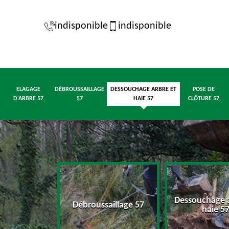
indisponible
indisponible
ELAGAGE
DÉBROUSSAILLAGE
DESSOUCHAGE ARBRE ET
POSE DE
D'ARBRE 57
57
HAIE 57
CLÔTURE 57
Dessouchage a
d'arbre 57
Débroussaillage 57
haie 5