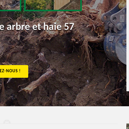
 arbre et haie 57
EZ-NOUS !