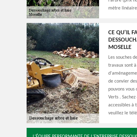
l’arbre (prix h
mètre linéaire
CE QU'IL 
DESSOUCHA
MOSELLE
Les souches de
travaux sont à 
d'aménagement.
de convier des
pouvons vous c
Verts . Sachez 
accessibles à 
veuillez le té
L’ÉQUIPE PERFORMANTE DE L’ENTREPRISE DESSOU