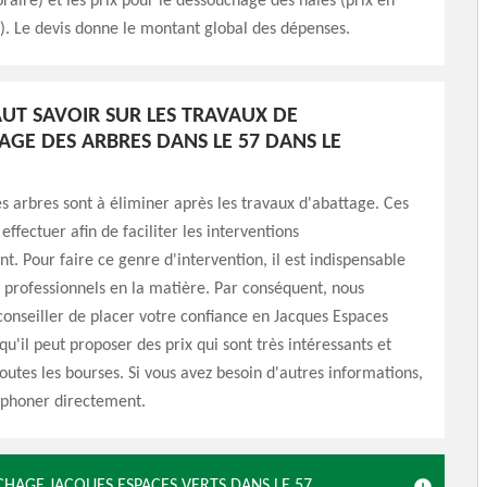
oraire) et les prix pour le dessouchage des haies (prix en
). Le devis donne le montant global des dépenses.
FAUT SAVOIR SUR LES TRAVAUX DE
GE DES ARBRES DANS LE 57 DANS LE
s arbres sont à éliminer après les travaux d'abattage. Ces
effectuer afin de faciliter les interventions
 Pour faire ce genre d'intervention, il est indispensable
 professionnels en la matière. Par conséquent, nous
onseiller de placer votre confiance en Jacques Espaces
qu'il peut proposer des prix qui sont très intéressants et
toutes les bourses. Si vous avez besoin d'autres informations,
léphoner directement.
CHAGE JACQUES ESPACES VERTS DANS LE 57