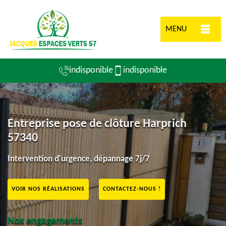
MENU
indisponible
indisponible
Entreprise pose de clôture Harprich
57340
Intervention d'urgence, dépannage 7j/7
VOIR NOS RÉALISATIONS
CONTACTEZ-NOUS !
Nos engagements