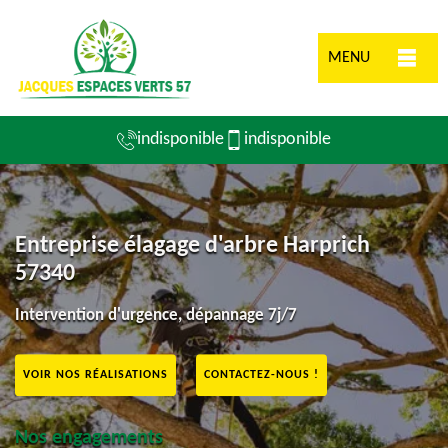
MENU
indisponible
indisponible
Entreprise élagage d'arbre Harprich
57340
Intervention d'urgence, dépannage 7j/7
VOIR NOS RÉALISATIONS
CONTACTEZ-NOUS !
Nos engagements