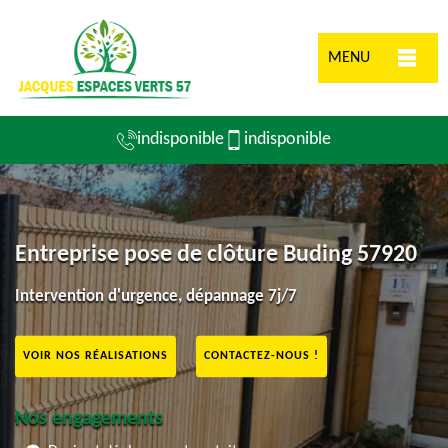
MENU
indisponible
indisponible
Entreprise pose de clôture Buding 57920
Intervention d'urgence, dépannage 7j/7
VOIR NOS RÉALISATIONS
CONTACTEZ-NOUS !
Nos engagements