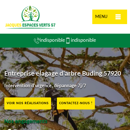
MENU
indisponible
indisponible
Entreprise élagage d'arbre Buding 57920
Intervention d'urgence, dépannage 7j/7
VOIR NOS RÉALISATIONS
CONTACTEZ-NOUS !
Nos engagements