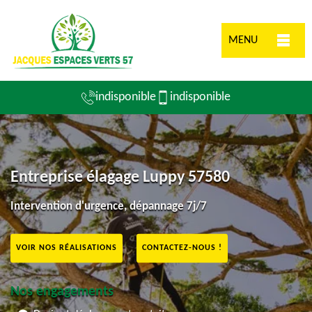
MENU
indisponible
indisponible
Entreprise élagage Luppy 57580
Intervention d'urgence, dépannage 7j/7
VOIR NOS RÉALISATIONS
CONTACTEZ-NOUS !
Nos engagements