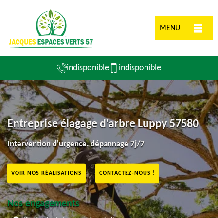
MENU
indisponible
indisponible
Entreprise élagage d'arbre Luppy 57580
Intervention d'urgence, dépannage 7j/7
VOIR NOS RÉALISATIONS
CONTACTEZ-NOUS !
Nos engagements