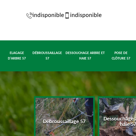
indisponible
indisponible
ELAGAGE
DÉBROUSSAILLAGE
DESSOUCHAGE ARBRE ET
POSE DE
D'ARBRE 57
57
HAIE 57
CLÔTURE 57
Dessouchage a
d'arbre 57
Débroussaillage 57
haie 5