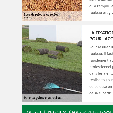
qu’à remplir l
rouleau est gr
LA FIXATI
POUR JACQ
Pour assurer u
rouleau, il fa
rapidement apr
professionnel 
dans les alento
réalise toujou
de pelouse en r
de sa superfici
QUI PEUT ÊTRE CONTACTÉ POUR FAIRE LES TRAVAU