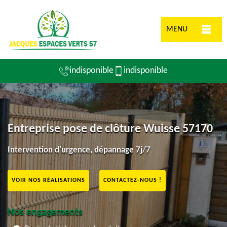
MENU
indisponible
indisponible
Entreprise pose de clôture Wuisse 57170
Intervention d'urgence, dépannage 7j/7
VOIR NOS RÉALISATIONS
CONTACTEZ-NOUS !
Nos engagements