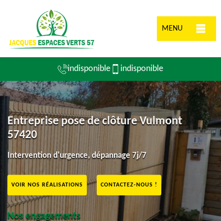
MENU
indisponible
indisponible
Entreprise pose de clôture Vulmont
57420
Intervention d'urgence, dépannage 7j/7
VOIR NOS RÉALISATIONS
CONTACTEZ-NOUS !
Nos engagements