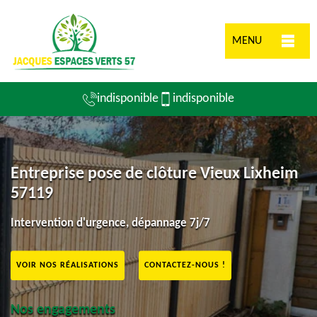
MENU
indisponible
indisponible
Entreprise pose de clôture Vieux Lixheim
57119
Intervention d'urgence, dépannage 7j/7
VOIR NOS RÉALISATIONS
CONTACTEZ-NOUS !
Nos engagements