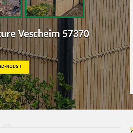
ôture Vescheim 57370
EZ-NOUS !