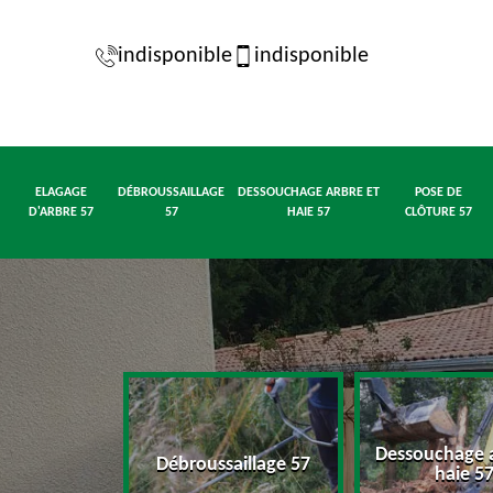
indisponible
indisponible
ELAGAGE
DÉBROUSSAILLAGE
DESSOUCHAGE ARBRE ET
POSE DE
D'ARBRE 57
57
HAIE 57
CLÔTURE 57
Dessouchage a
d'arbre 57
Débroussaillage 57
haie 5