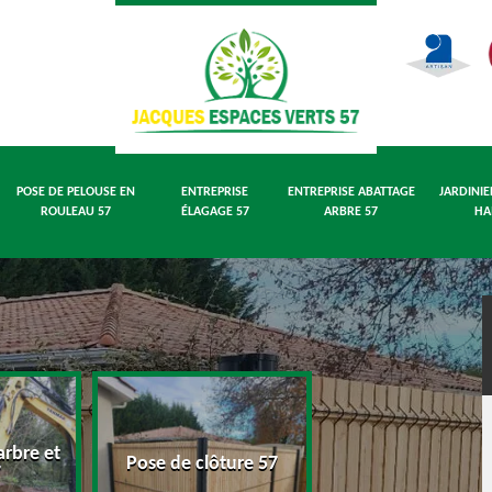
POSE DE PELOUSE EN
ENTREPRISE
ENTREPRISE ABATTAGE
JARDINIE
ROULEAU 57
ÉLAGAGE 57
ARBRE 57
HA
rbre et
Pose de pelouse
Pose de clôture 57
7
rouleau 57