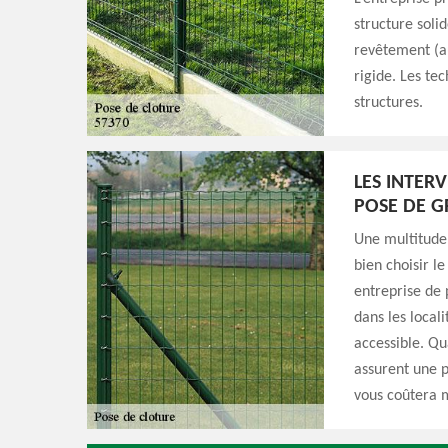
structure soli
revêtement (au 
rigide. Les tec
structures.
LES INTER
POSE DE G
Une multitude 
bien choisir l
entreprise de 
dans les locali
accessible. Qu
assurent une p
vous coûtera m