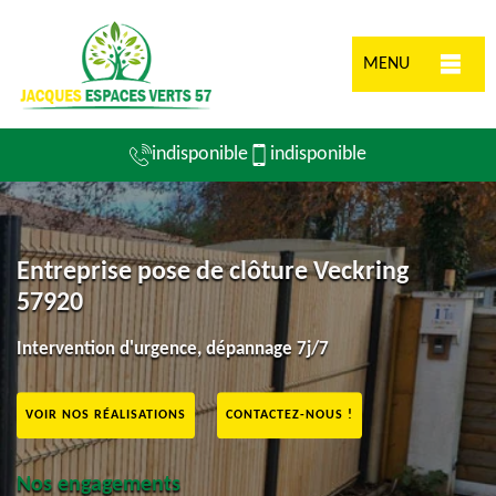
MENU
indisponible
indisponible
Entreprise pose de clôture Veckring
57920
Intervention d'urgence, dépannage 7j/7
VOIR NOS RÉALISATIONS
CONTACTEZ-NOUS !
Nos engagements