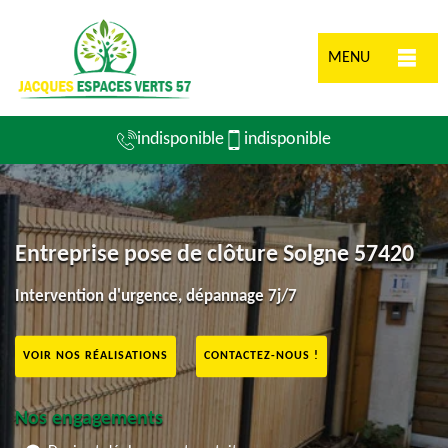
MENU
indisponible
indisponible
Entreprise pose de clôture Solgne 57420
Intervention d'urgence, dépannage 7j/7
VOIR NOS RÉALISATIONS
CONTACTEZ-NOUS !
Nos engagements