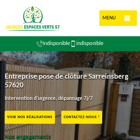
MENU
indisponible
indisponible
Entreprise pose de clôture Sarreinsberg
57620
Intervention d'urgence, dépannage 7j/7
VOIR NOS RÉALISATIONS
CONTACTEZ-NOUS !
Nos engagements