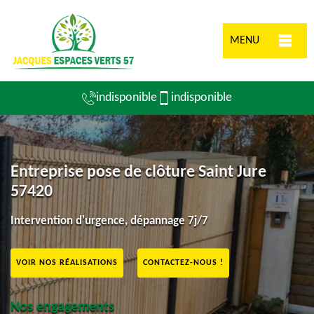
MENU
indisponible
indisponible
Entreprise pose de clôture Saint Jure
57420
Intervention d'urgence, dépannage 7j/7
VOIR NOS RÉALISATIONS
CONTACTEZ-NOUS !
Nos engagements