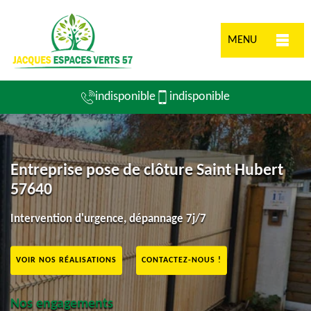
MENU
indisponible
indisponible
Entreprise pose de clôture Saint Hubert
57640
Intervention d'urgence, dépannage 7j/7
VOIR NOS RÉALISATIONS
CONTACTEZ-NOUS !
Nos engagements