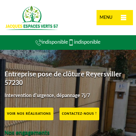
MENU
indisponible
indisponible
Entreprise pose de clôture Reyersviller
57230
Intervention d'urgence, dépannage 7j/7
VOIR NOS RÉALISATIONS
CONTACTEZ-NOUS !
Nos engagements