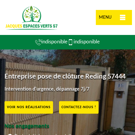
MENU
indisponible
indisponible
Entreprise pose de clôture Reding 57444
Intervention d'urgence, dépannage 7j/7
VOIR NOS RÉALISATIONS
CONTACTEZ-NOUS !
Nos engagements