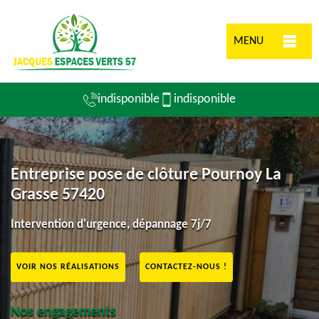
MENU
indisponible
indisponible
Entreprise pose de clôture Pournoy La
Grasse 57420
Intervention d'urgence, dépannage 7j/7
VOIR NOS RÉALISATIONS
CONTACTEZ-NOUS !
Nos engagements