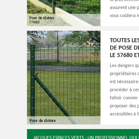
assurent une p
vous coûtera m
TOUTES LE
DE POSE D
LE 57680 E
Les dangers qu
propriétaires 
est nécessaire
procéder à ces
falloir convie
proposer des p
accessibles à 
JACQUES ESPACES VERTS : UN PROFESSIONNEL QUI