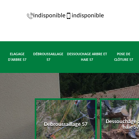
indisponible
indisponible
ELAGAGE
DÉBROUSSAILLAGE
DESSOUCHAGE ARBRE ET
POSE DE
D'ARBRE 57
57
HAIE 57
CLÔTURE 57
Dessouchage a
d'arbre 57
Débroussaillage 57
haie 5