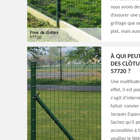
nous avons des
d’assurer une 
grillage que no
plat, mais auss
À QUI PEU
DES CLÔTU
57720 ?
Une multitude 
effet, il est p
s'agit d'inter
falloir convie
Jacques Espace
Sachez qu'il pe
accessibles à 
veuillez le té