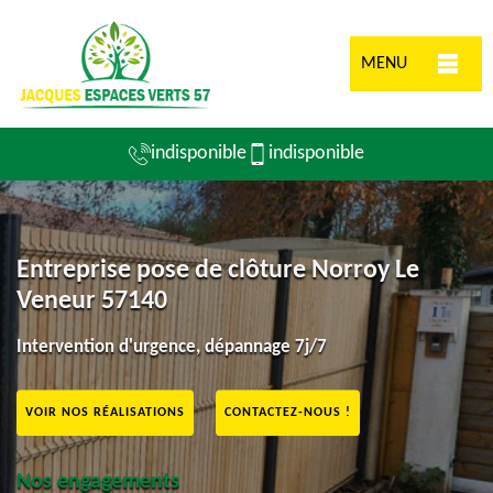
MENU
indisponible
indisponible
Entreprise pose de clôture Norroy Le
Veneur 57140
Intervention d'urgence, dépannage 7j/7
VOIR NOS RÉALISATIONS
CONTACTEZ-NOUS !
Nos engagements