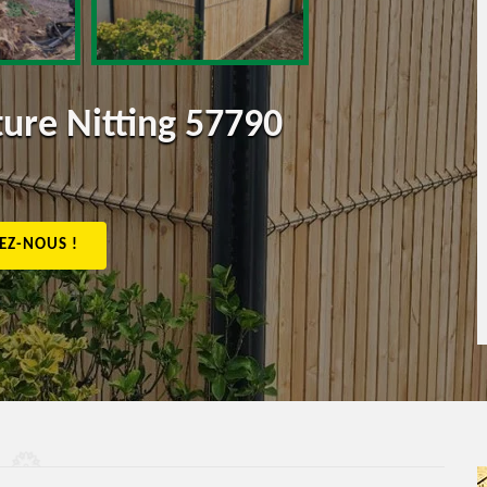
ture Nitting 57790
EZ-NOUS !