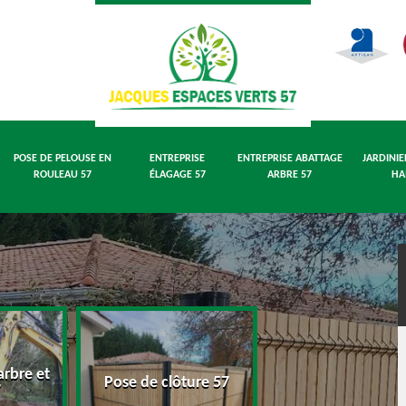
POSE DE PELOUSE EN
ENTREPRISE
ENTREPRISE ABATTAGE
JARDINIE
ROULEAU 57
ÉLAGAGE 57
ARBRE 57
HA
rbre et
Pose de pelouse
Pose de clôture 57
7
rouleau 57