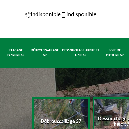
indisponible
indisponible
ELAGAGE
DÉBROUSSAILLAGE
DESSOUCHAGE ARBRE ET
POSE DE
D'ARBRE 57
57
HAIE 57
CLÔTURE 57
Dessouchage a
d'arbre 57
Débroussaillage 57
haie 5