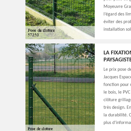
Moyeuvre Grand
l’égard des lim
éviter des pro
installation s
LA FIXATI
PAYSAGIST
Le prix pose 
Jacques Espace
fonction pour 
le bois, le PVC
clôture grilla
très design. En
la durabilité.
plus d’informa