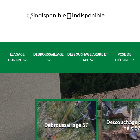
indisponible
indisponible
ELAGAGE
DÉBROUSSAILLAGE
DESSOUCHAGE ARBRE ET
POSE DE
D'ARBRE 57
57
HAIE 57
CLÔTURE 57
Dessouchage a
d'arbre 57
Débroussaillage 57
haie 5