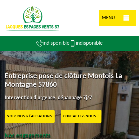
MENU
indisponible
indisponible
Entreprise pose de clôture Montois La
Montagne 57860
Intervention d'urgence, dépannage 7j/7
VOIR NOS RÉALISATIONS
CONTACTEZ-NOUS !
Nos engagements