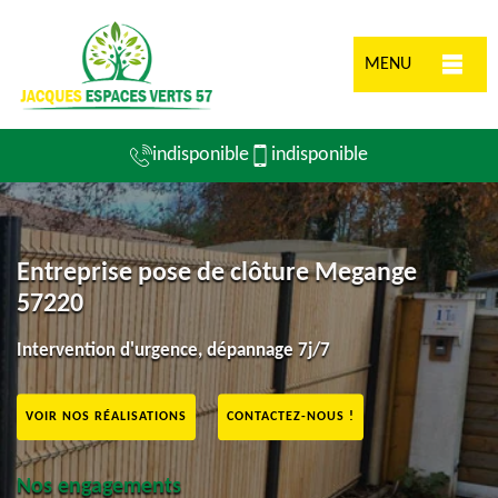
MENU
indisponible
indisponible
Entreprise pose de clôture Megange
57220
Intervention d'urgence, dépannage 7j/7
VOIR NOS RÉALISATIONS
CONTACTEZ-NOUS !
Nos engagements