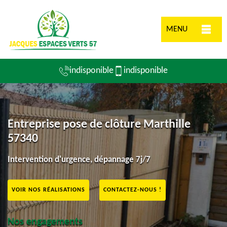
MENU
indisponible
indisponible
Entreprise pose de clôture Marthille
57340
Intervention d'urgence, dépannage 7j/7
VOIR NOS RÉALISATIONS
CONTACTEZ-NOUS !
Nos engagements