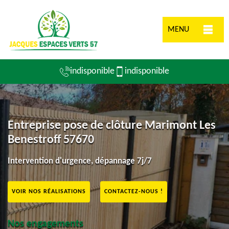
MENU
indisponible
indisponible
Entreprise pose de clôture Marimont Les
Benestroff 57670
Intervention d'urgence, dépannage 7j/7
VOIR NOS RÉALISATIONS
CONTACTEZ-NOUS !
Nos engagements