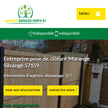
MENU
indisponible
indisponible
Entreprise pose de clôture Marange
Silvange 57159
Intervention d'urgence, dépannage 7j/7
VOIR NOS RÉALISATIONS
CONTACTEZ-NOUS !
Nos engagements