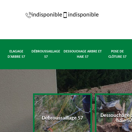
indisponible
indisponible
ELAGAGE
DÉBROUSSAILLAGE
DESSOUCHAGE ARBRE ET
POSE DE
D'ARBRE 57
57
HAIE 57
CLÔTURE 57
Dessouchage a
d'arbre 57
Débroussaillage 57
haie 5