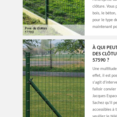
clôture. Vous 
bois, le béton
pour le type d
maintenant pou
À QUI PEU
DES CLÔTU
57590 ?
Une multitude 
effet, il est p
s'agit d'inter
falloir convie
Jacques Espace
Sachez qu'il pe
accessibles à 
veuillez le té