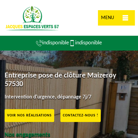
MENU
indisponible
indisponible
Entreprise pose de clôture Maizeroy
57530
Intervention d'urgence, dépannage 7j/7
VOIR NOS RÉALISATIONS
CONTACTEZ-NOUS !
Nos engagements