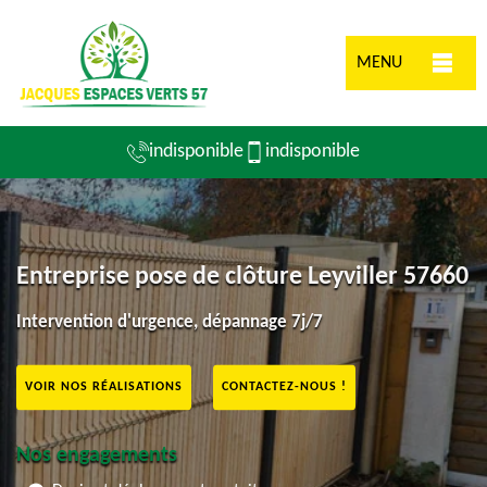
MENU
indisponible
indisponible
Entreprise pose de clôture Leyviller 57660
Intervention d'urgence, dépannage 7j/7
VOIR NOS RÉALISATIONS
CONTACTEZ-NOUS !
Nos engagements