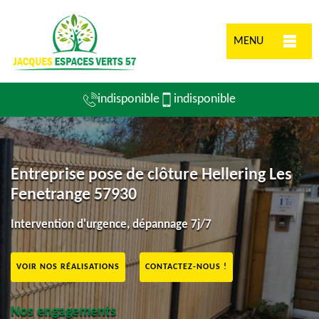
MENU
indisponible
indisponible
Entreprise pose de clôture Hellering Les
Fenetrange 57930
Intervention d'urgence, dépannage 7j/7
VOIR NOS RÉALISATIONS
CONTACTEZ-NOUS !
Nos engagements