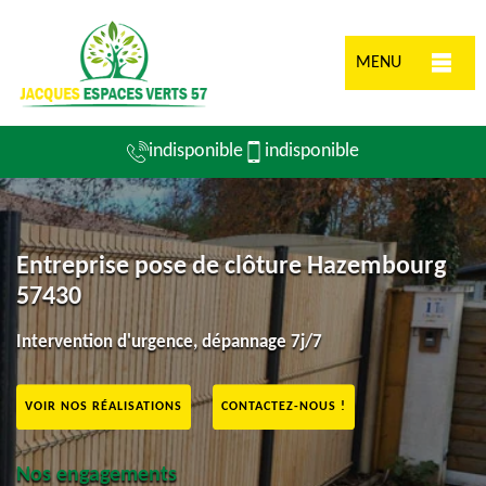
MENU
indisponible
indisponible
Entreprise pose de clôture Hazembourg
57430
Intervention d'urgence, dépannage 7j/7
VOIR NOS RÉALISATIONS
CONTACTEZ-NOUS !
Nos engagements