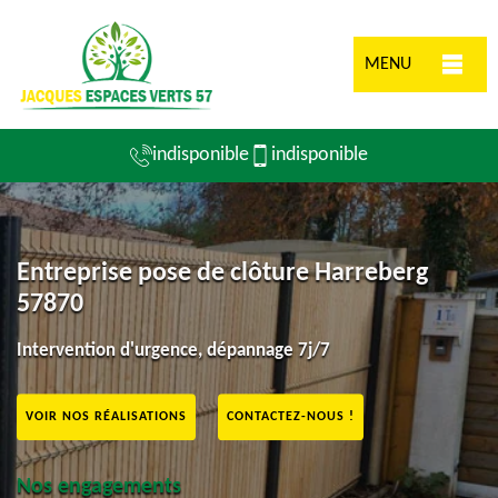
MENU
indisponible
indisponible
Entreprise pose de clôture Harreberg
57870
Intervention d'urgence, dépannage 7j/7
VOIR NOS RÉALISATIONS
CONTACTEZ-NOUS !
Nos engagements