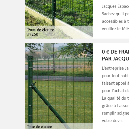
Jacques Espace
Sachez qu'il pe
accessibles à 
veuillez le té
0 € DE FR
PAR JACQU
L’entreprise J
pour tout habi
faisant appel 
pour l’achat d
La qualité du 
grâce à l’assur
remplir soign
votre devis.