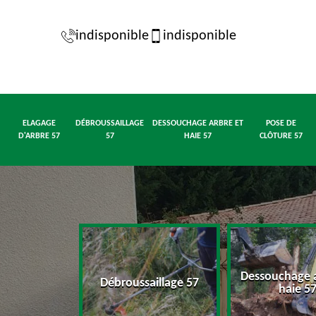
indisponible
indisponible
ELAGAGE
DÉBROUSSAILLAGE
DESSOUCHAGE ARBRE ET
POSE DE
D'ARBRE 57
57
HAIE 57
CLÔTURE 57
Dessouchage a
d'arbre 57
Débroussaillage 57
haie 5