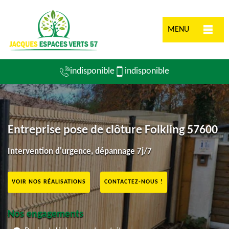
MENU
indisponible
indisponible
Entreprise pose de clôture Folkling 57600
Intervention d'urgence, dépannage 7j/7
VOIR NOS RÉALISATIONS
CONTACTEZ-NOUS !
Nos engagements