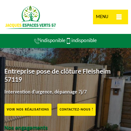
MENU
indisponible
indisponible
Entreprise pose de clôture Fleisheim
57119
Intervention d'urgence, dépannage 7j/7
VOIR NOS RÉALISATIONS
CONTACTEZ-NOUS !
Nos engagements