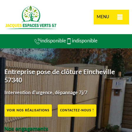
MENU
indisponible
indisponible
Entreprise pose de clôture Eincheville
57340
Intervention d'urgence, dépannage 7j/7
VOIR NOS RÉALISATIONS
CONTACTEZ-NOUS !
Nos engagements