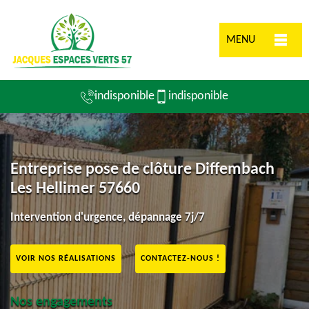
MENU
indisponible
indisponible
Entreprise pose de clôture Diffembach
Les Hellimer 57660
Intervention d'urgence, dépannage 7j/7
VOIR NOS RÉALISATIONS
CONTACTEZ-NOUS !
Nos engagements