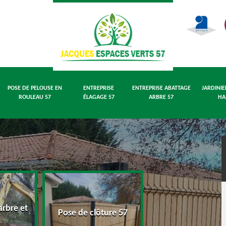
POSE DE PELOUSE EN
ENTREPRISE
ENTREPRISE ABATTAGE
JARDINIE
ROULEAU 57
ÉLAGAGE 57
ARBRE 57
HA
rbre et
Pose de pelouse
Pose de clôture 57
7
rouleau 57