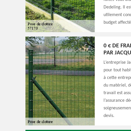
Dedeling. Il e
utilement conc
budget affecté 
0 € DE FR
PAR JACQU
L’entreprise J
pour tout habi
à cette entrep
du matériel, d
travail est as
l’assurance déc
soigneusement
devis.