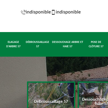
indisponible
indisponible
ELAGAGE
DÉBROUSSAILLAGE
DESSOUCHAGE ARBRE ET
POSE DE
D'ARBRE 57
57
HAIE 57
CLÔTURE 57
Dessouchage a
d'arbre 57
Débroussaillage 57
haie 5