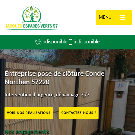
MENU
indisponible
indisponible
Entreprise pose de clôture Conde
Northen 57220
Intervention d'urgence, dépannage 7j/7
VOIR NOS RÉALISATIONS
CONTACTEZ-NOUS !
Nos engagements