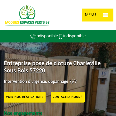
MENU
indisponible
indisponible
Entreprise pose de clôture Charleville
Sous Bois 57220
Intervention d'urgence, dépannage 7j/7
VOIR NOS RÉALISATIONS
CONTACTEZ-NOUS !
Nos engagements