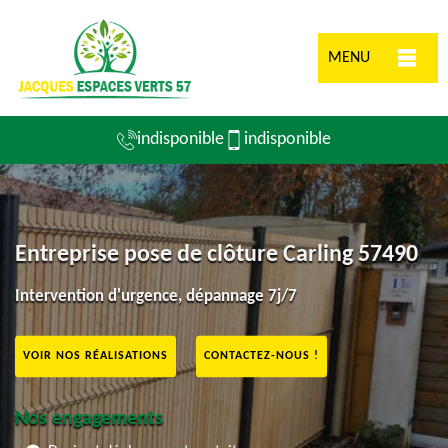
MENU
indisponible
indisponible
Entreprise pose de clôture Carling 57490
Intervention d'urgence, dépannage 7j/7
VOIR NOS RÉALISATIONS
CONTACTEZ-NOUS !
Nos engagements