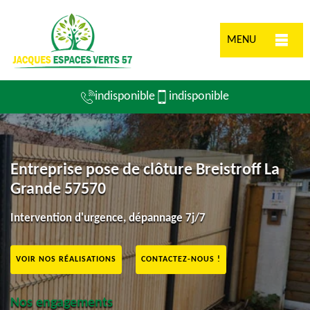
MENU
indisponible
indisponible
Entreprise pose de clôture Breistroff La
Grande 57570
Intervention d'urgence, dépannage 7j/7
VOIR NOS RÉALISATIONS
CONTACTEZ-NOUS !
Nos engagements