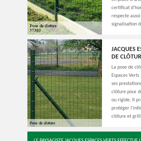
certificat d’ho
respecte aussi
signalisation d
JACQUES E
DE CLÔTUR
La pose de clôt
Espaces Verts 
ses prestation
clôture pour dé
ou rigide. Il p
protéger l’inti
clôture et gril
LE PAYSAGISTE JACQUES ESPACES VERTS EFFECTUE