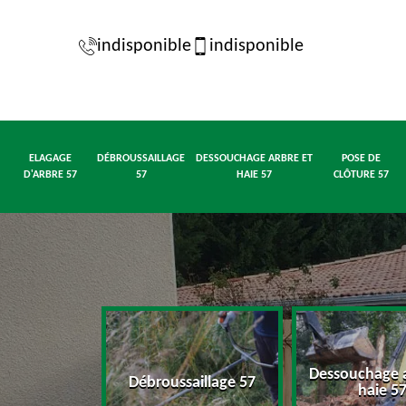
indisponible
indisponible
ELAGAGE
DÉBROUSSAILLAGE
DESSOUCHAGE ARBRE ET
POSE DE
D'ARBRE 57
57
HAIE 57
CLÔTURE 57
Dessouchage a
d'arbre 57
Débroussaillage 57
haie 5