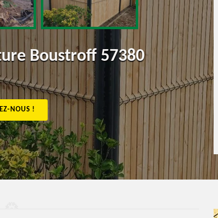
ture Boustroff 57380
EZ-NOUS !