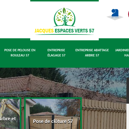
POSE DE PELOUSE EN
ENTREPRISE
ENTREPRISE ABATTAGE
JARDINIE
ROULEAU 57
ÉLAGAGE 57
ARBRE 57
HA
rbre et
Pose de pelouse
Pose de clôture 57
7
rouleau 57