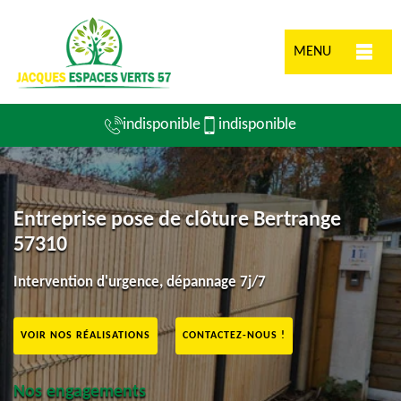
MENU
indisponible
indisponible
Entreprise pose de clôture Bertrange
57310
Intervention d'urgence, dépannage 7j/7
VOIR NOS RÉALISATIONS
CONTACTEZ-NOUS !
Nos engagements